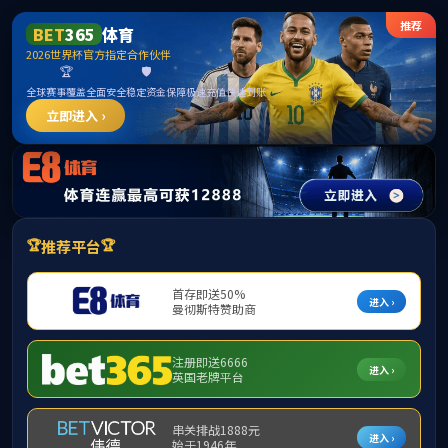
bevictor(bv伟德·国际)官方网站-Global
Platform
当前位置：
首页
>
集团党建
>
党委动态
集团党建
集团公司召开深入贯彻中央八项规定精神学
习教育总结会
发布时间：2025/09/26 18:12:31
9月26日，集团公司党委召开深入贯彻
中央八项规定精神学习教育总结会，深入学
习贯彻习近平总书记重要指示精神和中央党