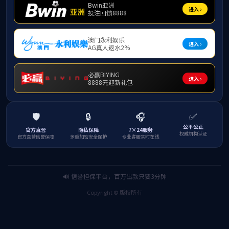
2025-07-16
集团所属企业为老党员颁发“光荣在党50年”纪念章
2025-06-28
重庆华正召开深入贯彻中央八项规定精神学习警示教育大会
2025-06-03
集团公司召开警示教育大会
廉政建设
查看所有
2025-06-26
集团公司深入贯彻中央八项规定精神开展纪法讲座与主题党日活动
2025-06-23
集团公司党委理论学习中心组专题学习研讨《党政机关厉行节约反对浪费条例》
2025-06-03
集团公司召开警示教育大会
2025-03-27
集团公司召开2025年党的工作暨纪检工作会议，对深入贯彻中央八项规定精神学习教育动员部署
2025-01-21
集团公司组织全体党员干部职工观看警示教育片
2024-03-13
集团公司召开2024年党的工作暨纪检工作会议